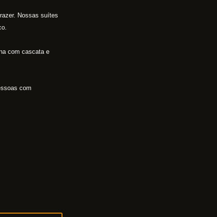
prazer. Nossas suítes
co.
ina com cascata e
pessoas com