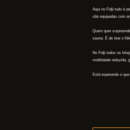
Aqui no Fidji tudo é p
são equipadas com ar-
Quem quer surpreender
sauna. É de tirar o fôl
No Fidji todos os hó
mobilidade reduzida, 
Está esperando o que 